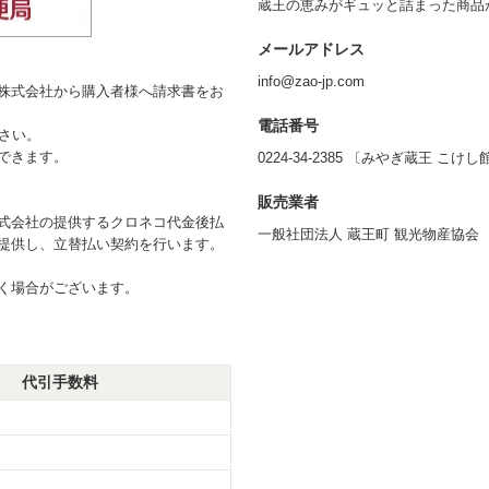
蔵王の恵みがギュッと詰まった商品
メールアドレス
info@zao-jp.com
株式会社から購入者様へ請求書をお
電話番号
さい。
できます。
0224-34-2385 〔みやぎ蔵王 こけ
販売業者
式会社の提供するクロネコ代金後払
一般社団法人 蔵王町 観光物産協会
提供し、立替払い契約を行います。
く場合がございます。
代引手数料