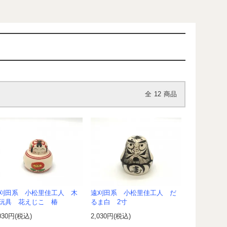
全
12
商品
刈田系 小松里佳工人 木
遠刈田系 小松里佳工人 だ
玩具 花えじこ 椿
るま白 2寸
030円(税込)
2,030円(税込)