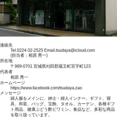
連絡先
Tel.0224-32-2525 Email.tsudaya@icloud.com
(担当者：相原 秀一)
所在地
〒989-0701 宮城県刈田郡蔵王町宮字町123
代表者
相原 秀一
ホームページ
https://www.facebook.com/tsudaya.zao
メッセージ
婦人服をメインに、紳士・婦人インナー、ギフト、寝
具、和装、バッグ、宝飾、タオル、カーテン、各種ギフ
ト用品、健康ぶどう酢ビワミン、食品など、多彩な商品
を取り扱っています。