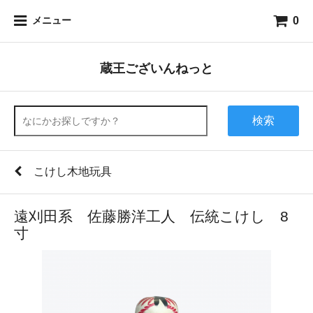
0
メニュー
蔵王ございんねっと
検索
こけし木地玩具
遠刈田系 佐藤勝洋工人 伝統こけし 8
寸