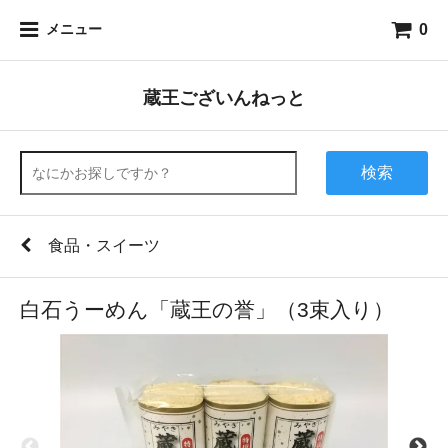
0
メニュー
蔵王ございんねっと
検索
食品・スイーツ
白石うーめん「蔵王の誉」（3束入り）