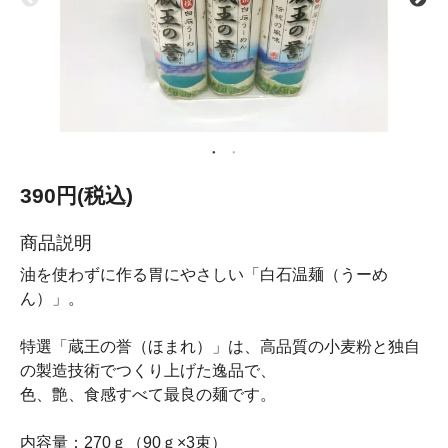
390円(税込)
商品説明
油を使わずに作る胃にやさしい「白石温麺（うーめ
ん）」。
特選「蔵王の誉（ほまれ）」は、高品質の小麦粉と独自
の製造技術でつくり上げた逸品で、
色、艶、食感すべて最良の麺です。
内容量：270ｇ（90ｇ×3束）