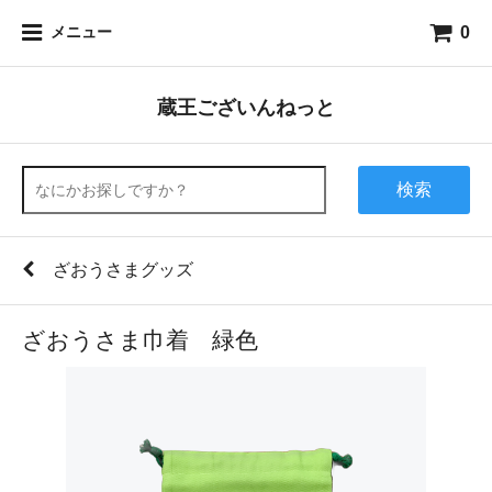
0
メニュー
蔵王ございんねっと
検索
ざおうさまグッズ
ざおうさま巾着 緑色