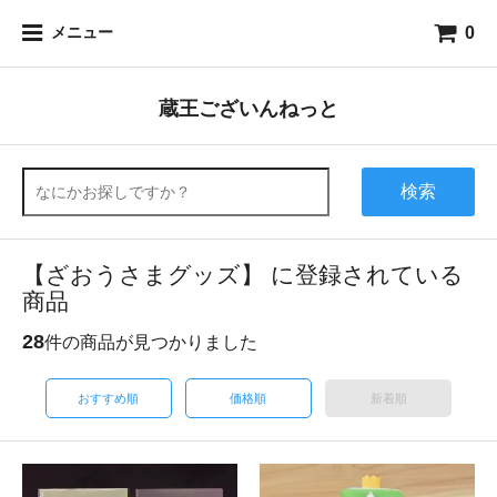
0
メニュー
蔵王ございんねっと
検索
【ざおうさまグッズ】 に登録されている
商品
28
件の商品が見つかりました
おすすめ順
価格順
新着順