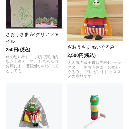
ざおうさま A4クリアファ
イル
ざおうさま ぬいぐるみ
250円(税込)
2,500円(税込)
旅の思い出に、手頃で実用的
なお土産として、もちろん自
大人気の蔵王町観光PRキャラ
分用にも、普段使いのグッズ
クター「ざおうさま」のぬい
としても
ぐるみ。 プレゼントにオスス
メの商品です