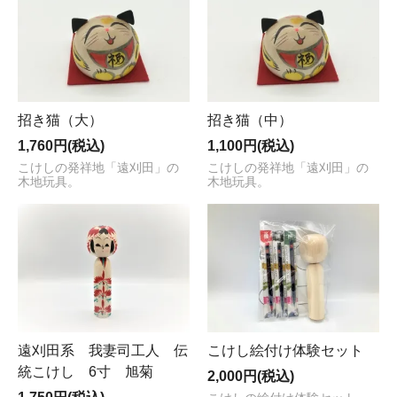
招き猫（大）
招き猫（中）
1,760円(税込)
1,100円(税込)
こけしの発祥地「遠刈田」の
こけしの発祥地「遠刈田」の
木地玩具。
木地玩具。
遠刈田系 我妻司工人 伝
こけし絵付け体験セット
統こけし 6寸 旭菊
2,000円(税込)