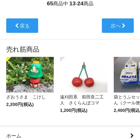
65
13
24
商品中
-
商品
戻る
次へ
売れ筋商品
ざおうさま こけし
遠刈田系 前田良二工
袋とうふセッ
人 さくらんぼコマ
ん（クール便
2,200円(税込)
1,200円(税込)
2,400円(税込
ホーム