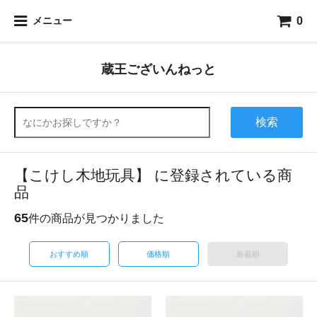
0
メニュー
蔵王ございんねっと
検索
【こけし木地玩具】 に登録されている商
品
65
件の商品が見つかりました
おすすめ順
価格順
新着順