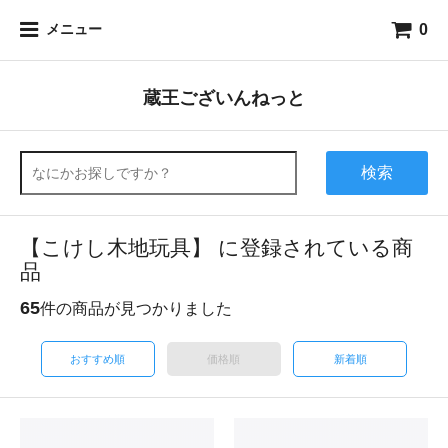
0
メニュー
蔵王ございんねっと
検索
【こけし木地玩具】 に登録されている商
品
65
件の商品が見つかりました
おすすめ順
価格順
新着順