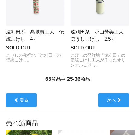
遠刈田系 髙城慧工人 伝
遠刈田系 小山芳美工人
統こけし 4寸
ぼうしこけし 2.5寸
SOLD OUT
SOLD OUT
こけしの発祥地「遠刈田」の
こけしの発祥地「遠刈田」の
伝統こけし。
伝統こけし工人が作ったオリ
ジナルこけし。
65
25
36
商品中
-
商品
戻る
次へ
売れ筋商品