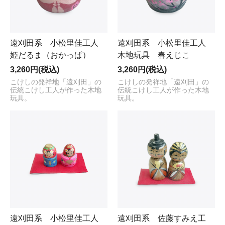
遠刈田系 小松里佳工人
遠刈田系 小松里佳工人
姫だるま（おかっぱ）
木地玩具 春えじこ
3,260円(税込)
3,260円(税込)
こけしの発祥地「遠刈田」の
こけしの発祥地「遠刈田」の
伝統こけし工人が作った木地
伝統こけし工人が作った木地
玩具。
玩具。
遠刈田系 小松里佳工人
遠刈田系 佐藤すみえ工