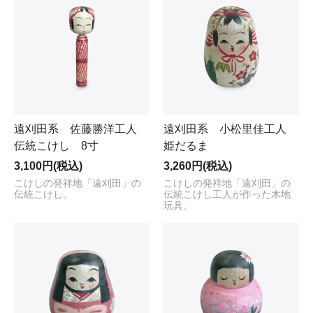
遠刈田系 佐藤勝洋工人
遠刈田系 小松里佳工人
伝統こけし 8寸
姫だるま
3,100円(税込)
3,260円(税込)
こけしの発祥地「遠刈田」の
こけしの発祥地「遠刈田」の
伝統こけし。
伝統こけし工人が作った木地
玩具。